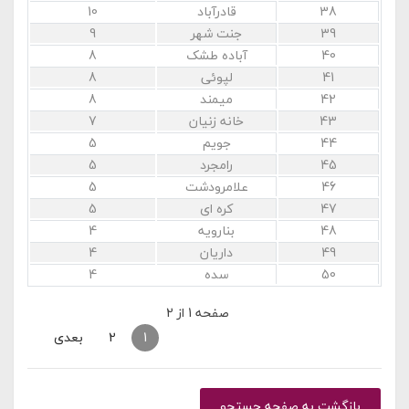
38
قادرآباد
10
39
جنت شهر
9
40
آباده طشک
8
41
لپوئی
8
42
میمند
8
43
خانه زنیان
7
44
جویم
5
45
رامجرد
5
46
علامرودشت
5
47
کره ای
5
48
بنارویه
4
49
داریان
4
50
سده
4
صفحه 1 از 2
قبلی
1
2
بعدی
بازگشت به صفحه جستجو