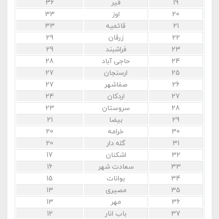
19
قیر
36
20
اوز
33
21
قائمیه
33
22
زرقان
29
23
فراشبند
29
24
حاجی آباد
28
25
ارسنجان
27
26
صفاشهر
27
27
اردکان
24
28
سروستان
23
29
بیضا
21
30
خرامه
20
31
گله دار
20
32
اشکنان
17
33
سعادت شهر
16
34
بوانات
15
35
مصیری
13
36
مهر
13
37
باب انار
12