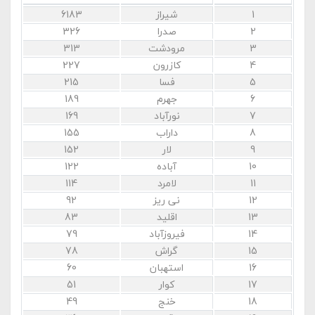
1
شیراز
6183
2
صدرا
326
3
مرودشت
313
4
کازرون
227
5
فسا
215
6
جهرم
189
7
نورآباد
169
8
داراب
155
9
لار
152
10
آباده
122
11
لامرد
114
12
نی ریز
92
13
اقلید
83
14
فیروزآباد
79
15
گراش
78
16
استهبان
60
17
کوار
51
18
خنج
49