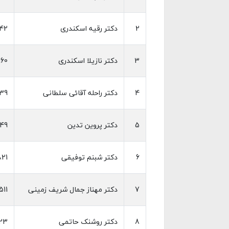
2
دکتر رقیه اسکندری
42
3
دکتر نازیلا اسکندری
960
4
دکتر راحله آقائی سلطانی
39
5
دکتر پروین تدین
49
6
دکتر شبنم توفیقی
821
7
دکتر مهناز جمال شریف زمینی
511
8
دکتر روشنک حاتمی
23