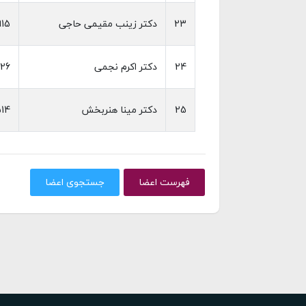
23
دکتر زینب مقیمی حاجی
915
24
دکتر اکرم نجمی
26
25
دکتر مینا هنربخش
14
فهرست اعضا
جستجوی اعضا