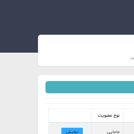
ی
نوع عضویت
مامايي
نمایش