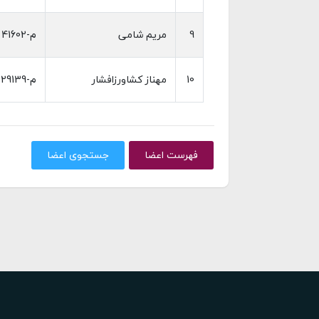
9
مریم شامی
م-41602
10
مهناز کشاورزافشار
م-29139
فهرست اعضا
جستجوی اعضا