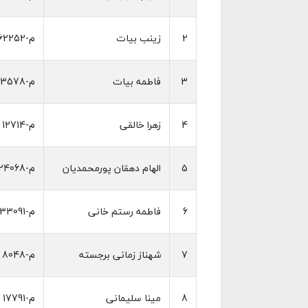
2
زینب بیات
م-62252
3
فاطمه بیات
م-33578
4
زهرا خالقی
م-12714
5
الهام دهقان پورمحمدیان
م-24068
6
فاطمه رستم خانی
م-33091
7
شهناز زمانی برجسته
م-8048
8
مینا سلیمانی
م-17791