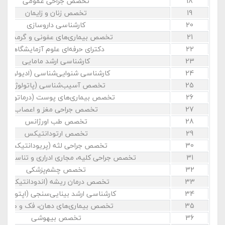
18
تخصص جراحی عمومی
19
تخصص زنان و زایمان
20
کارشناسی داروسازی
21
تخصص بیماری‌های عفونی و گرمسیری
22
دکترای حرفه‌ای علوم آزمایشگاهی
23
کارشناسی ارشد مامایی
24
کارشناسی شنوایی‌شناسی (ادیولوژی)
25
تخصص آسیب‌شناسی (پاتولوژی)
26
تخصص بیماری‌های پوست (درماتولوژی)
27
تخصص جراحی مغز و اعصاب
28
تخصص طب اورژانس
29
تخصص ارتودانتیکس
30
تخصص جراحی لثه (پریودانتیکس)
31
تخصص جراحی کلیه، مجاری ادراری و تناسلی (او
32
تخصص چشم‌پزشکی
33
تخصص درمان ریشه (اندودانتیکس)
34
کارشناسی ارشد بینایی‌سنجی (اپتومتری
35
تخصص بیماری‌های دهان، فک و صورت
36
تخصص بیهوشی