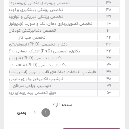
37
تخصص پروتزهای دندانی (پروستودانتیک
38
تخصص پزشکی پیشگیری و اجتماعی
39
تخصص پزشکی فیزیکی و توان‌بخشی
40
تخصص تصویربرداری دهان، فک و صورت (رادیولوژی ده
41
تخصص دندانپزشکی کودکان
42
تخصص طب کار
43
دکترای تخصصی (Ph.D) ایمونولوژی پزشکی
44
دکترای تخصصی (Ph.D) ژنتیک انسانی با گرایش مولکولی
45
دکترای تخصصی (Ph.D) فیزیوتراپی
46
دکترای تخصصی (Ph.D) مطالعات اعتیاد
47
فلوشیپ اقدامات مداخله‌ای قلب و عروق (اینترونشنال کارد
48
فلوشیپ الکتروفیزیولوژی بالینی قلب
49
فلوشیپ جراحی سرطان
50
فوق تخصص بیماری‌های ریه
صفحه 1 از 2
قبلی
1
2
بعدی