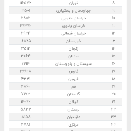
8
تهران
116572
9
چهارمحال و بختیاری
3501
10
خراسان جنوبی
2802
11
خراسان رضوی
29392
12
خراسان شمالی
2924
13
خوزستان
16865
14
زنجان
3512
15
سمنان
3064
16
سیستان و بلوچستان
6194
17
فارس
26628
18
قزوین
4341
19
قم
4860
20
گلستان
7173
21
گیلان
12096
22
لرستان
5832
23
مازندران
18158
24
مرکزی
4781