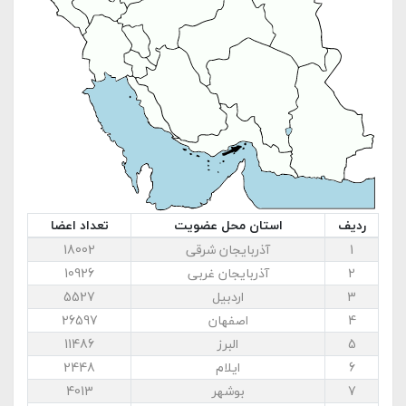
ردیف
استان محل عضویت
تعداد اعضا
1
آذربایجان شرقی
18002
2
آذربایجان غربی
10926
3
اردبیل
5527
4
اصفهان
26597
5
البرز
11486
6
ایلام
2448
7
بوشهر
4013