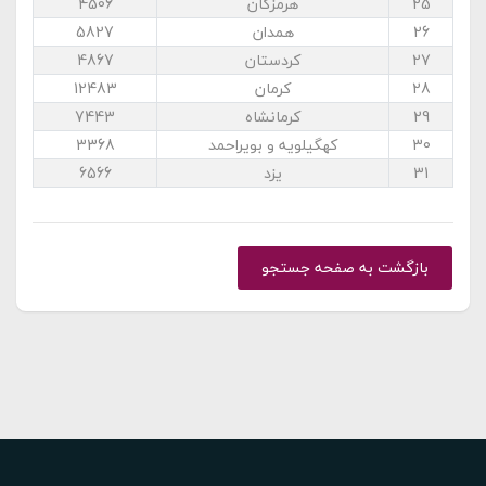
25
هرمزگان
4506
26
همدان
5827
27
کردستان
4867
28
کرمان
12483
29
کرمانشاه
7443
30
کهگیلویه و بویراحمد
3368
31
یزد
6566
بازگشت به صفحه جستجو