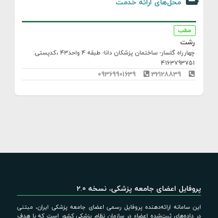
محل‌های ارائه خدمت
مطب
رشت
چهارراه گلسار- ساختمان پزشکان دانا- طبقه 4 واحد43
،کدپستی:
4163793751
09369901639
32128839
پروفایل اعضای جامعه پزشکی، نسخه 2.0
این سامانه ارائه‌دهنده پروفایل رسمی اعضای جامعه پزشکی ایران، مبتنی
در داده‌های ثبت‌شده اعضاء در سازمان نظام پزشکی کشور است که با هدف