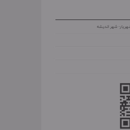
هریار- شهر اندیشه