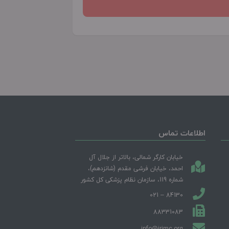
اطلاعات تماس
خیابان کارگر شمالی، بالاتر از جلال آل
احمد، خیابان فرشی مقدم (شانزدهم)،
شماره 119، سازمان نظام پزشکی کل کشور
84130 – 021
88331083
info@irimc.org