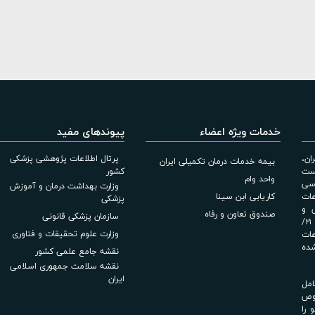
خدمات ویژه اعضاء
پیوندهای مفید
ان،
پرتال اطلاعات پژوهشی پزشکی
بیمه خدمات درمان تکمیلی ایران
است
کشور
واحد وام
اسی
وزارت بهداشت درمان و آموزش
عات
کاریابی ابن سینا
پزشکی
لامی و
صندوق تعاون و رفاه
سازمان پزشکی قانونی
آیین‌نامه اجرایی قانون انتشار و دسترسی آزاد به اطلاعات مصوب ۲۱/
وزارت علوم تحقیقات و فناوری
عات
شده
نقشه جامع علمی کشور
نقشه سلامت جمهوری اسلامی
ایران
امل
صوص
 را