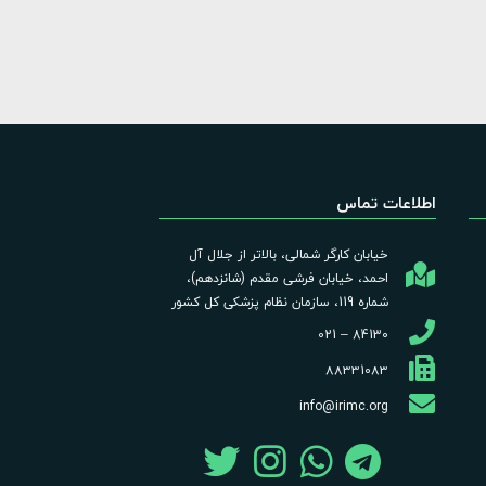
اطلاعات تماس
خیابان کارگر شمالی، بالاتر از جلال آل
احمد، خیابان فرشی مقدم (شانزدهم)،
شماره 119، سازمان نظام پزشکی کل کشور
84130 – 021
88331083
info@irimc.org