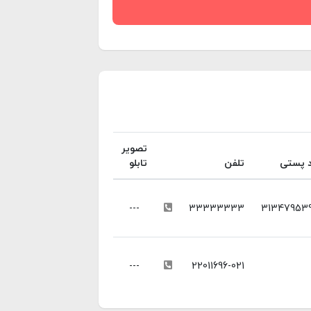
تصویر
 پستی
تلفن
تابلو
---
33333333
31347953
---
22011696-021