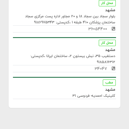
محل کار
مشهد
بلوار سجاد بین سجاد 18 و 20 مجاور اداره پست مرکزی سجاد
ساختمان پزشکان 410 طبقه 1
،کدپستی: 9186975343
36054400
محل کار
مشهد
دستغیب 35، نبش بیستون 2، ساختمان ایرانا
،کدپستی:
9185816312
34047
مطب
مشهد
کلینیک احمدیه- فردوسی 31