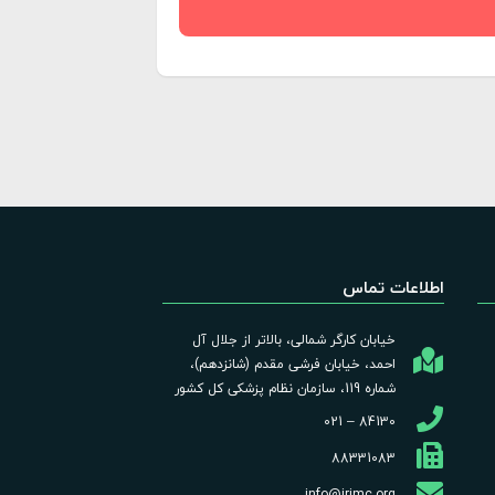
اطلاعات تماس
خیابان کارگر شمالی، بالاتر از جلال آل
احمد، خیابان فرشی مقدم (شانزدهم)،
شماره 119، سازمان نظام پزشکی کل کشور
84130 – 021
88331083
info@irimc.org