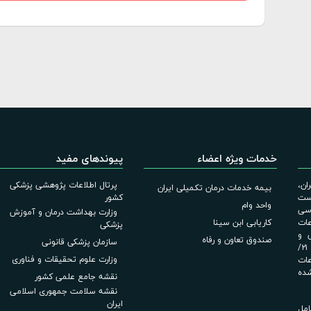
خدمات ویژه اعضاء
پیوندهای مفید
ان،
پرتال اطلاعات پژوهشی پزشکی
بیمه خدمات درمان تکمیلی ایران
است
کشور
واحد وام
اسی
وزارت بهداشت درمان و آموزش
عات
کاریابی ابن سینا
پزشکی
لامی و
صندوق تعاون و رفاه
سازمان پزشکی قانونی
آیین‌نامه اجرایی قانون انتشار و دسترسی آزاد به اطلاعات مصوب ۲۱/
وزارت علوم تحقیقات و فناوری
عات
شده
نقشه جامع علمی کشور
نقشه سلامت جمهوری اسلامی
ایران
امل