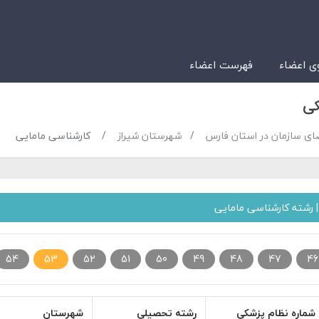
 اعضاء
فهرست اعضاء
کی
ای سازمان در استان فارس
شهرستان شیراز
کارشناسی مامایی
 رشته کارشناسی مامایی
54
53
52
51
50
49
48
47
46
شماره نظام پزشکی
رشته تحصیلی
شهرستان