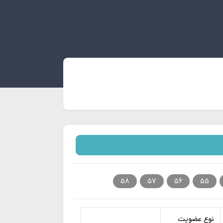
58
57
56
55
نوع عضویت