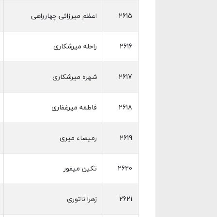
2615
اعظم میرزائی چهارراهی
2616
راحله میرشکاری
2617
شهره میرشکاری
2618
فاطمه میرغفاری
2619
رمیصاء میری
2620
تکین میفور
2621
زهرا ناتوری