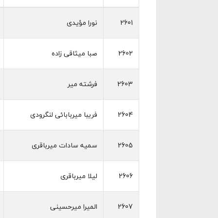
2601
نورا مؤیدی
2602
صبا میثاقی زاده
2603
فرشته میر
2604
فریبا میربابائی لنگرودی
2605
سمیه سادات میرباقری
2606
لیلا میرباقری
2607
المیرا میرحسینی