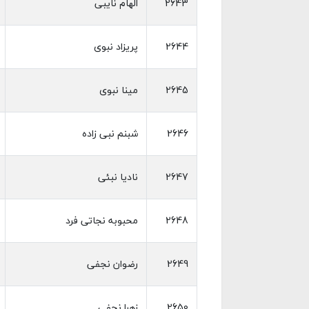
2643
الهام نایبی
2644
پریزاد نبوی
2645
مینا نبوی
2646
شبنم نبی زاده
2647
نادیا نبئی
2648
محبوبه نجاتی فرد
2649
رضوان نجفی
2650
زهرا نجفی